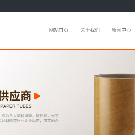
网站首页
关于我们
新闻中心