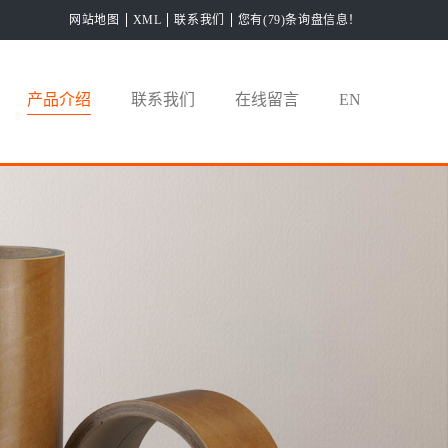
网站地图
XML
联系我们
您有(79)条询盘信息！
产品介绍
联系我们
在线留言
EN