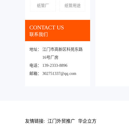
纸管厂
纸管用途
CONTACT US
联系我们
地址：
江门市高新区科苑东路
16号厂房
电话：
139-2333-8896
邮箱：
302751337@qq.com
友情链接:
江门外贸推广
华企立方