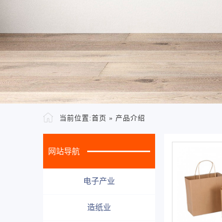
当前位置:
首页
»
产品介绍
网站导航
电子产业
造纸业